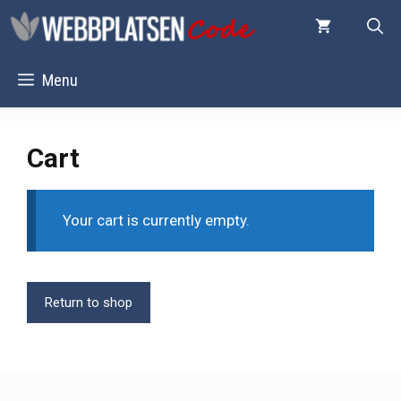
Skip
to
content
Menu
Cart
Your cart is currently empty.
Return to shop